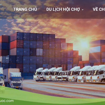
TRANG CHỦ
DU LỊCH HỘI CHỢ
VỀ CH